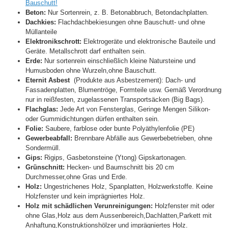
Bauschutt!
Beton:
Nur Sortenrein, z. B. Betonabbruch, Betondachplatten.
Dachkies:
Flachdachbekiesungen ohne Bauschutt- und ohne
Müllanteile
Elektronikschrott:
Elektrogeräte und elektronische Bauteile und
Geräte. Metallschrott darf enthalten sein.
Erde:
Nur sortenrein einschließlich kleine Natursteine und
Humusboden ohne Wurzeln,ohne Bauschutt.
Eternit Asbest
(Produkte aus Asbestzement): Dach- und
Fassadenplatten, Blumentröge, Formteile usw. Gemäß Verordnung
nur in reißfesten, zugelassenen Transportsäcken (Big Bags).
Flachglas:
Jede Art von Fensterglas, Geringe Mengen Silikon-
oder Gummidichtungen dürfen enthalten sein.
Folie:
Saubere, farblose oder bunte Polyäthylenfolie (PE)
Gewerbeabfall:
Brennbare Abfälle aus Gewerbebetrieben, ohne
Sondermüll.
Gips:
Rigips, Gasbetonsteine (Ytong) Gipskartonagen.
Grünschnitt:
Hecken- und Baumschnitt bis 20 cm
Durchmesser,ohne Gras und Erde.
Holz:
Ungestrichenes Holz, Spanplatten, Holzwerkstoffe. Keine
Holzfenster und kein imprägniertes Holz.
Holz mit schädlichen Verunreinigungen:
Holzfenster mit oder
ohne Glas,Holz aus dem Aussenbereich,Dachlatten,Parkett mit
Anhaftung,Konstruktionshölzer und imprägniertes Holz.