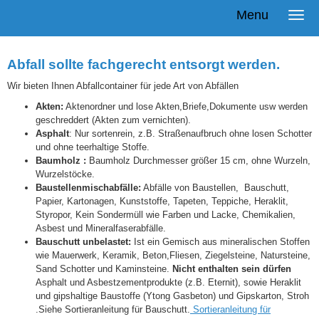
Menu
Abfall sollte fachgerecht entsorgt werden.
Wir bieten Ihnen Abfallcontainer für jede Art von Abfällen
Akten:
Aktenordner und lose Akten,Briefe,Dokumente usw werden
geschreddert (Akten zum vernichten).
Asphalt
: Nur sortenrein, z.B. Straßenaufbruch ohne losen Schotter
und ohne teerhaltige Stoffe.
Baumholz :
Baumholz Durchmesser größer 15 cm, ohne Wurzeln,
Wurzelstöcke.
Baustellenmischabfälle:
Abfälle von Baustellen, Bauschutt,
Papier, Kartonagen, Kunststoffe, Tapeten, Teppiche, Heraklit,
Styropor, Kein Sondermüll wie Farben und Lacke, Chemikalien,
Asbest und Mineralfaserabfälle.
Bauschutt unbelastet:
Ist ein Gemisch aus mineralischen Stoffen
wie Mauerwerk, Keramik, Beton,Fliesen, Ziegelsteine, Natursteine,
Sand Schotter und Kaminsteine.
Nicht enthalten sein dürfen
Asphalt und Asbestzementprodukte (z.B. Eternit), sowie Heraklit
und gipshaltige Baustoffe (Ytong Gasbeton) und Gipskarton, Stroh
.Siehe Sortieranleitung für Bauschutt.
Sortieranleitung für