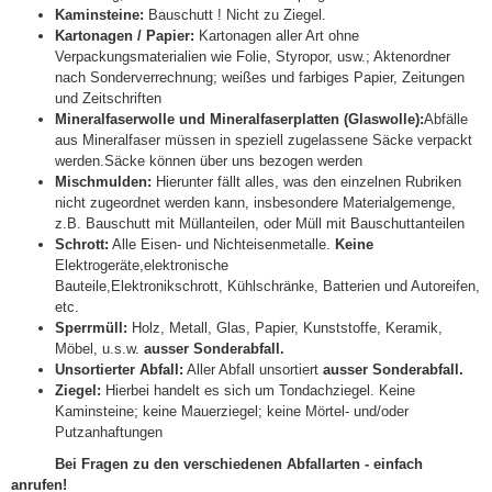
Kaminsteine:
Bauschutt ! Nicht zu Ziegel.
Kartonagen / Papier:
Kartonagen aller Art ohne
Verpackungsmaterialien wie Folie, Styropor, usw.; Aktenordner
nach Sonderverrechnung; weißes und farbiges Papier, Zeitungen
und Zeitschriften
Mineralfaserwolle und Mineralfaserplatten (Glaswolle):
Abfälle
aus Mineralfaser müssen in speziell zugelassene Säcke verpackt
werden.Säcke können über uns bezogen werden
Mischmulden:
Hierunter fällt alles, was den einzelnen Rubriken
nicht zugeordnet werden kann, insbesondere Materialgemenge,
z.B. Bauschutt mit Müllanteilen, oder Müll mit Bauschuttanteilen
Schrott:
Alle Eisen- und Nichteisenmetalle.
Keine
Elektrogeräte,elektronische
Bauteile,Elektronikschrott, Kühlschränke, Batterien und Autoreifen,
etc.
Sperrmüll:
Holz, Metall, Glas, Papier, Kunststoffe, Keramik,
Möbel, u.s.w.
ausser Sonderabfall.
Unsortierter Abfall:
Aller Abfall unsortiert
ausser Sonderabfall.
Ziegel:
Hierbei handelt es sich um Tondachziegel. Keine
Kaminsteine; keine Mauerziegel; keine Mörtel- und/oder
Putzanhaftungen
Bei Fragen zu den verschiedenen Abfallarten -
einfach
anrufen!