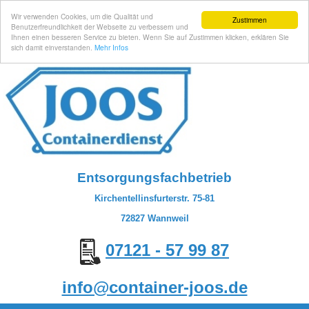
Wir verwenden Cookies, um die Qualität und
Zustimmen
Benutzerfreundlichkeit der Webseite zu verbessern und
Ihnen einen besseren Service zu bieten. Wenn Sie auf Zustimmen klicken, erklären Sie
sich damit einverstanden.
Mehr Infos
Entsorgungsfachbetrieb
Kirchentellinsfurterstr. 75-81
72827 Wannweil
07121 - 57 99 87
info@container-joos.de